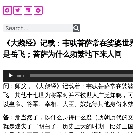
《大藏经》记载：韦驮菩萨常在娑婆世
是岳飞；菩萨为什么频繁地下来人间
音
00:00
频
问：
师父，《大藏经》记载着：韦驮菩萨常在娑
播
飞，其他十七世为将军时并不被世人广泛知晓，
放
以皇帝、将军、宰相、大臣、嫔妃等其他身份来
器
答：
那当然了，以什么身得什么度（历朝历代的
就是迷失了（明白了。历史上大的时期，比如三