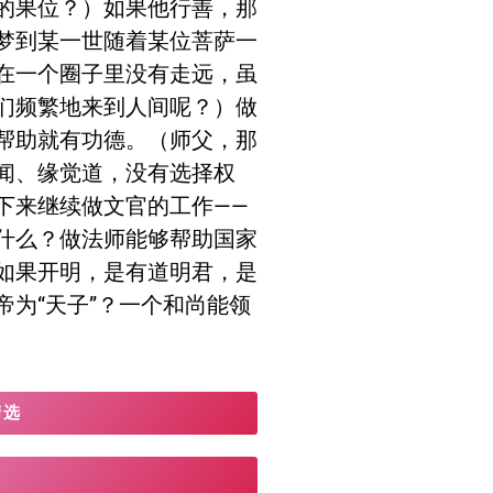
的果位？）如果他行善，那
键
梦到某一世随着某位菩萨一
来
在一个圈子里没有走远，虽
增
们频繁地来到人间呢？）做
高
帮助就有功德。（师父，那
或
闻、缘觉道，没有选择权
降
下来继续做文官的工作——
低
什么？做法师能够帮助国家
音
如果开明，是有道明君，是
量。
为“天子”？一个和尚能领
精选