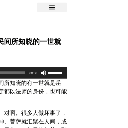
民间所知晓的一世就
使
00:00
用
间所知晓的有一世就是岳
上
定都以法师的身份，也可能
/
下
）对啊。很多人做坏事了，
箭
神、菩萨就汇聚在人间，或
头