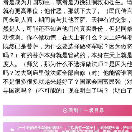
者是成为开国功臣，或者是力挽狂澜救助苍生。
就有更高果位；他作恶，那就下去了。（民间传
同来到人间，期间曾与其他菩萨、天神有过交集
然是人，可能还不知道他们的真实身份，但是同
功德啊。你不做功德，在天上有什么？天上好得
既然已是菩萨，为什么要选择做将军呢？因为做
吗？）有的菩萨本身就是管武的，本身在天上就是
度人。（师父，那为什么不选择做法师？是因为
吗？过去到庙里做法师全部自修（对）他能管谁
不是很多很多就越来越好了？国家会国富民强（对
导国家吗？（不可能的）现在明白了吗？（明白
回到上一级目录
【一个坏的念头就会贻害终生，可以害你一辈子】小时候犯天条，护法
年到现在，还有地府的官在责打他，也有小鬼在弄他