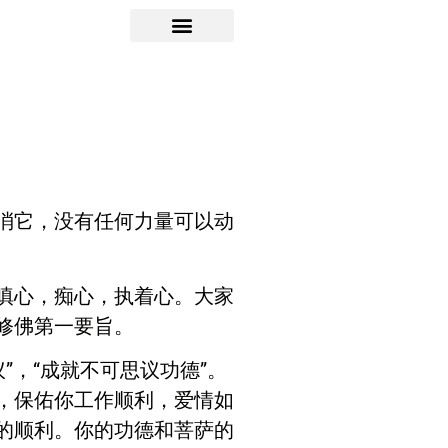
消它，没有任何力量可以动
嗔心，痴心，执着心。大家
修佛第一要旨。
议
”
，
“
成就不可思议功德
”
。
，保佑你工作顺利，爱情如
的顺利。你的功德和菩萨的