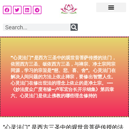
“心灵法门” 是西方三圣中的观世音菩萨传授的法 门，
佛说“出世间法”，实际上出世间法分成大乘佛法和小乘佛法。这就是人
家经常要问你们的：“你们心灵法门是大乘佛法，还是小乘佛法？”其实
依照西方三圣、皈依西方三圣，与禅宗、净土宗同宗
我们这个心灵法门是属于大乘佛法，是救度众生，是利他的，不是利己
同源，学习的宗旨是“慈、悲、喜、舍”。 心灵法门在
的。小乘佛法主要是修自己，大乘佛法是帮助别人、救度众生。大乘佛
法是从人间实际出发去帮助别人，小乘佛法是方便法，是救苦人间、救
解决人间问题的方法上依止禅宗，要修 出智慧人生。
难世间。比方说，你们刚刚到东方电台来学佛，“师父，我家里不好
啊”，师父教你们念经、念经文组合，家里就会好起来的，你的癌症会
心灵法门在修出世法的理念上依止的是净土宗。 ——
好的，实际上这个就是把你们引进佛门，这就是小乘佛法；有些家里没
有问题的听众跑过来跟师父说“台长，我要学佛”，那师父就教这个人要
《妙法度众广度有缘—卢军宏台长开示锦集》第四章
好好修，要放得下，以后要修出六道，要到四圣道去，这个就是大乘佛
法。 大乘佛法是超出六道、离苦得乐，小乘佛法是救苦人间、救难世
六、心灵法门是依止佛教的哪些理念修持的
间，所以心灵法门归属于大乘佛法。
“心灵法门” 是西方三圣中的观世音菩萨传授的法