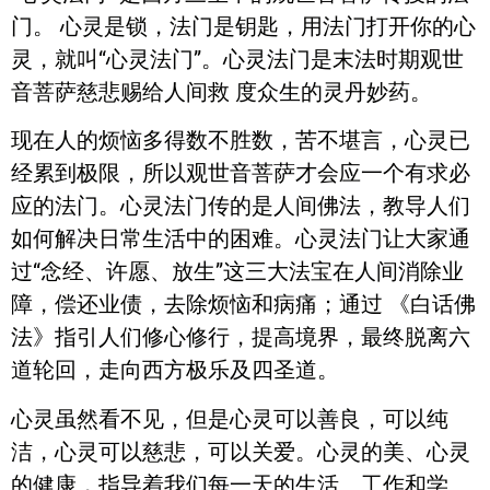
门。 心灵是锁，法门是钥匙，用法门打开你的心
灵，就叫“心灵法门”。心灵法门是末法时期观世
音菩萨慈悲赐给人间救 度众生的灵丹妙药。
现在人的烦恼多得数不胜数，苦不堪言，心灵已
经累到极限，所以观世音菩萨才会应一个有求必
应的法门。心灵法门传的是人间佛法，教导人们
如何解决日常生活中的困难。心灵法门让大家通
过“念经、许愿、放生”这三大法宝在人间消除业
障，偿还业债，去除烦恼和病痛；通过 《白话佛
法》指引人们修心修行，提高境界，最终脱离六
道轮回，走向西方极乐及四圣道。
心灵虽然看不见，但是心灵可以善良，可以纯
洁，心灵可以慈悲，可以关爱。心灵的美、心灵
的健康，指导着我们每一天的生活、工作和学