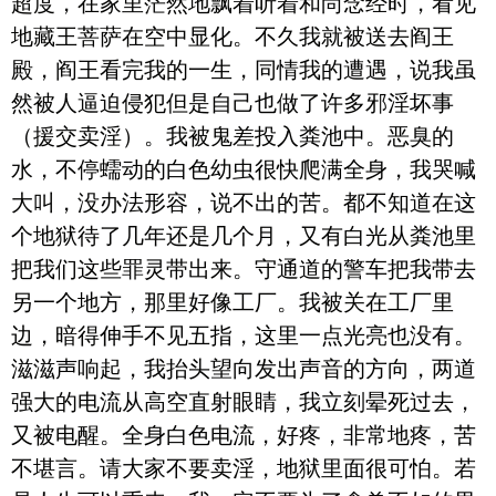
超度，在家里茫然地飘着听着和尚念经时，看见
地藏王菩萨在空中显化。不久我就被送去阎王
殿，阎王看完我的一生，同情我的遭遇，说我虽
然被人逼迫侵犯但是自己也做了许多邪淫坏事
（援交卖淫）。我被鬼差投入粪池中。恶臭的
水，不停蠕动的白色幼虫很快爬满全身，我哭喊
大叫，没办法形容，说不出的苦。都不知道在这
个地狱待了几年还是几个月，又有白光从粪池里
把我们这些罪灵带出来。守通道的警车把我带去
另一个地方，那里好像工厂。我被关在工厂里
边，暗得伸手不见五指，这里一点光亮也没有。
滋滋声响起，我抬头望向发出声音的方向，两道
强大的电流从高空直射眼睛，我立刻晕死过去，
又被电醒。全身白色电流，好疼，非常地疼，苦
不堪言。请大家不要卖淫，地狱里面很可怕。若