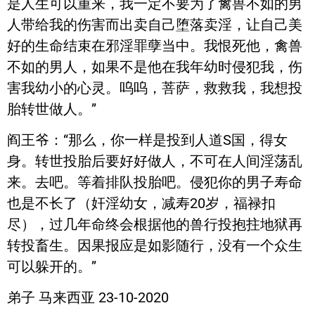
是人生可以重来，我一定不要为了禽兽不如的男
人带给我的伤害而出卖自己堕落卖淫，让自己美
好的生命结束在邪淫罪孽当中。我恨死他，禽兽
不如的男人，如果不是他在我年幼时侵犯我，伤
害我幼小的心灵。呜呜，菩萨，救救我，我想投
胎转世做人。”
阎王爷：“那么，你一样是投到人道S国，得女
身。转世投胎后要好好做人，不可在人间淫荡乱
来。去吧。等着排队投胎吧。侵犯你的男子寿命
也是不长了（奸淫幼女，减寿20岁，福禄扣
尽），过几年命终会根据他的兽行投抱拄地狱再
转投畜生。因果报应是如影随行，没有一个众生
可以躲开的。”
弟子 马来西亚 23-10-2020