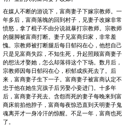
在媒人不断的游说下，富商妻子下嫁宗教师。一
年多后，富商落魄的回到村子，见妻子改嫁非常
愤怒，拿了棍子不由分说就暴打宗教师。宗教师
的腿脚被富商打断。妻子见富商归家，非常羞
愧。宗教师被打断腿后每日郁闷在心，他想自己
只是见富商失踪，不知生死，升起照顾富商妻子
的想法才娶她，怎么却落得这个下场。数月后，
宗教师因每日郁闷在心，积郁成疾死去了。后
来，富商妻子生下一子。富商妻子被富商认定不
忠于他在她生完孩子后另娶小妾进门。十多年
后，富商妻子死去。含怨而死的妻子每晚来到富
商床前掐他脖子，富商每夜惊恐直到天明妻子鬼
魂离开才一身冷汗的惊醒。不足一年，富商也死
了。