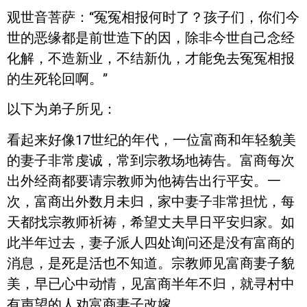
观世音菩萨：“冤冤相报何时了？孩子们，你们今
世的恶缘都是前世造下的因，除非今世自己念经
化解，不造新业，不结新仇，才能免去冤冤相报
的生死轮回啊。”
以下为弟子所见：
看起来好像17世纪的年代，一位富商和年轻貌美
的妻子非常虔诚，常到宗教场地祷告。富商每次
出外经商都要请宗教师为他祷告出行平安。一
次，富商出外数月未归，家中妻子非常担忧，每
天都找宗教师祈祷，希望丈夫早日平安归家。如
此半年过去，妻子派人四处询问还是没有富商的
消息，是死是活也不知道。宗教师见富商妻子貌
美，早已心中动情，见富商半年不归，就寻村中
有声望的人劝富商妻子改嫁。