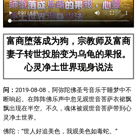
富商堕落成为狗，宗教师及富商
妻子转世投胎变为乌龟的果报。
心灵净土世界现身说法
问：
2019-08-08，阿弥陀佛圣号音乐于睡梦中不
断响起。在阵阵佛乐声中忽见观世音菩萨衣裙飘
飘出现在半空。不久，魂体被观世音菩萨带到心
灵净土世界。
佛陀：“世人好追美色，我观美色如毒蛇。”