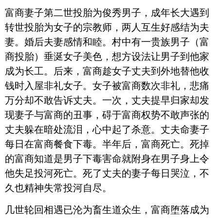
富商妻子第二世投胎为俊秀男子，成年长大遇到
转世投胎为女子的宗教师，两人互生好感结为夫
妻。婚后夫妻感情和睦。村中有一贵族男子（富
商投胎）垂涎女子美色，想方设法让男子到他家
成为长工。后来，富商趁女子丈夫到外地替他收
钱时入屋非礼女子。女子被富商数次非礼，悲痛
万分却不敢告诉丈夫。一次，丈夫提早归家却发
现妻子与富商的丑事，碍于富商权势不敢声张的
丈夫躲在暗处流泪，心中起了杀意。丈夫命妻子
每日在富商餐食下毒。半年后，富商死亡。死掉
的富商知道是男子下毒害命就附身在男子身上令
他失足投河死亡。死了丈夫的妻子每日哭泣，不
久也精神失常投河自尽。
几世轮回相遇已沦为畜生道众生，富商堕落成为