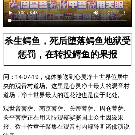
杀生鳄鱼，死后堕落鳄鱼地狱受
惩罚，在转投鳄鱼的果报
问：
14-07-19，魂体被送到心灵净土世界位居中
央的观音村道场。这里是心灵净土最大的观音村
道场，净土世界最大的莲花池也是位于此处。
观世音菩萨、南京菩萨、关帝菩萨、周仓菩萨、
关平菩萨正在用天眼观察娑婆国土众生因缘果
报。数十位童子聚集在观音村内殿聆听诸佛演说