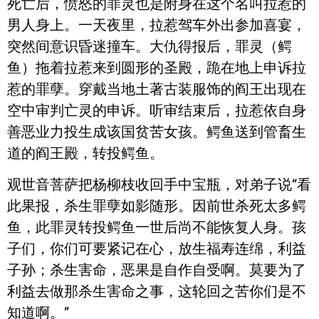
死亡后，愤怒的罪灵也是附身在这个名叫拉惹的
男人身上。一天夜里，拉惹驾车外出参加喜宴，
突然间意识昏迷撞车。大仇得报后，罪灵（鳄
鱼）拖着拉惹来到圆形的圣殿，跪在地上申诉拉
惹的罪孽。穿戴当地土著古装服饰的阎王出现在
空中审判亡灵的申诉。听审结束后，拉惹依自身
善恶业力投生成该国贫苦女孩。鳄鱼送到管畜生
道的阎王殿，转投鳄鱼。
观世音菩萨把杨柳枝收回手中宝瓶，对弟子说“看
此果报，杀生罪孽如影随形。因前世杀死太多鳄
鱼，此罪灵转投鳄鱼一世后尚不能恢复人身。孩
子们，你们可要紧记在心，放生福寿连绵，利益
子孙；杀生害命，恶果是自作自受啊。莫要为了
利益去做那杀生害命之事，这轮回之苦你们是不
知道啊。”