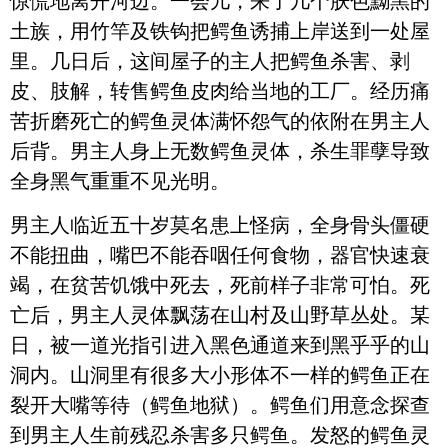
惊慌地离开河边。一会儿，来了几个肤色黝黑的
土族，用竹竿及铁钩把鳄鱼诱捕上岸送到一处屋
里。几日后，这间屋子的主人把鳄鱼杀害、剥
皮、肢解，转售鳄鱼皮肉给当地的工厂。经历痛
苦折磨死亡的鳄鱼灵体满怀怨气的依附在男主人
后背。男主人身上无数鳄鱼灵体，杀生罪孽导致
全身黑气重重不见光明。
男主人临近五十岁莫名患上怪病，全身骨头僵硬
不能扭曲，嘴巴不能吞咽任何食物，器官快速衰
竭，在贫苦饥饿中死去，死前样子非常可怕。死
亡后，男主人灵体飘荡在山村及山野草丛处。某
日，被一道光指引进入黑色通道来到黑乎乎的山
洞内。山洞里有很多大小形体不一样的鳄鱼正在
裂开大嘴等待（鳄鱼地狱）。鳄鱼们用意念探查
到男主人生前残忍杀害多只鳄鱼。发怒的鳄鱼灵