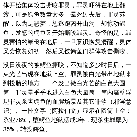
体开始集体攻击撕咬罪灵，罪灵吓得在地上翻
滚，可是鳄鱼数量太多。晕死过去后，罪灵苏
醒，以为是恶梦，想逃跑离开山洞，却惊动鳄
鱼，发怒的鳄鱼又开始撕咬罪灵。奇怪的是，罪
灵害怕的晕倒在地后，一旦意识恢复清醒，灵体
又会恢复如初，然后又被鳄鱼们群体攻击撕咬。
没日没夜的被鳄鱼撕咬，不知道多少时日后，一
束光芒出现在地狱上空。罪灵被白光带出地狱来
到投胎的地方，一个发出微白光芒的白色大圆
筒。罪灵晕乎乎地进入白色大圆筒，筒内墙壁浮
现罪灵杀害鳄鱼的血腥场景及其它罪孽（邪淫意
识）。一排文字（阿拉伯文）显示在圆筒上空：
杀业78%，堕鳄鱼地狱惩戒3年，现杀生罪孽为
35%，转投鳄鱼。