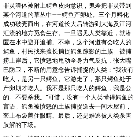
罪灵魂体被附上鳄鱼皮肉意识，鬼差把罪灵带到
某个河道的草丛中——鳄鱼产卵处。三个月孵化
成功破壳而出，在河道长大后转游到大海及江河
汇流的地方觅食生存。一旦遇见人类靠近，就潜
匿在水中避开追捕。不幸，这个河道有会吃人的
鳄鱼，村民找来擅长捕捉鳄鱼踪影的土族。被捕
捞上岸后，它愤怒地甩动全身力气反抗，张大嘴
巴防卫，不断的用意念告诉捕捉的人类：“我没有
吃人，是另一只鳄鱼。它游走了，那只鳄鱼处于
产卵期才吃人。我不是那只吃人的鳄鱼，我是公
的。不要杀我。”可惜，没有一个人类懂得鳄鱼的
言语。鳄鱼被愤怒的土族捕捉送去一间木屋前，
套上布袋盖住眼睛。最后，还是难逃被人类杀害
肢解的下场。