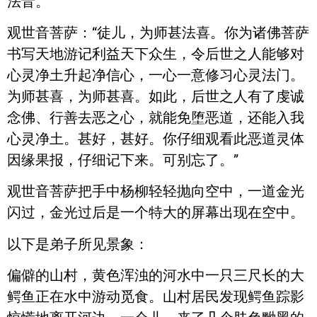
法音。
观世音菩萨：“徒儿，为师甚法喜。你为诸佛菩萨
书写天地游记利益天下众生，令后世之人能够对
心灵净土升起净信心，一心一意修习心灵法门。
为师甚喜，为师甚喜。如此，后世之人有了虔诚
念佛、行善去恶之心，就能免堕恶道，还能入我
心灵净土。甚好，甚好。你仔细观看此恶道灵体
因缘果报，仔细记下来。可别忘了。”
观世音菩萨把手中杨柳轻轻抛向空中，一道金光
闪过，金光过后是一个特大的屏幕出现在空中。
以下是弟子所见景象：
偏僻的山村，黄色浑浊的河水中一只三尺长的大
鳄鱼正在水中游动觅食。山村居民发现鳄鱼踪影