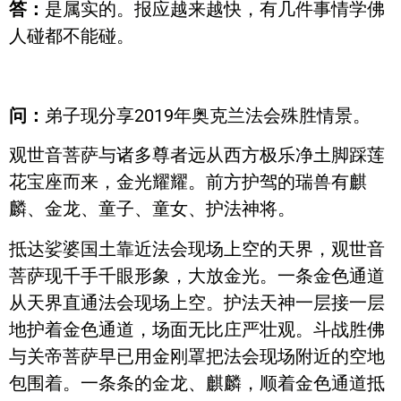
答：
是属实的。报应越来越快，有几件事情学佛
人碰都不能碰。
问：
弟子现分享2019年奥克兰法会殊胜情景。
观世音菩萨与诸多尊者远从西方极乐净土脚踩莲
花宝座而来，金光耀耀。前方护驾的瑞兽有麒
麟、金龙、童子、童女、护法神将。
抵达娑婆国土靠近法会现场上空的天界，观世音
菩萨现千手千眼形象，大放金光。一条金色通道
从天界直通法会现场上空。护法天神一层接一层
地护着金色通道，场面无比庄严壮观。斗战胜佛
与关帝菩萨早已用金刚罩把法会现场附近的空地
包围着。一条条的金龙、麒麟，顺着金色通道抵