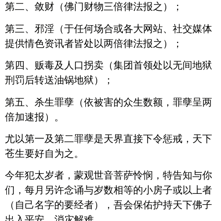
第二、敛财（佛门财物三倍律法报之）；
第三、邪淫（于任何场合或各大网站、社交媒体
提供情色资讯者皆处以两倍律法报之）；
第四、贩毒及人口拐卖（集团首领处以无间地狱
刑罚后转送油锅地狱）；
第五、杀生罪孽（依被害的众生数额，罪孽呈两
倍加速报）。
尤以第一及第二罪孽是天界直接下令惩戒，天下
苍生要好自为之。
今年犯太岁者，蒙观世音菩萨怜悯，特告知与你
们，每月另许念诵与岁数相等的小房子或以上者
（自己名字的要经者），吾会保佑护持天下佛子
出入平安，消灾解难。