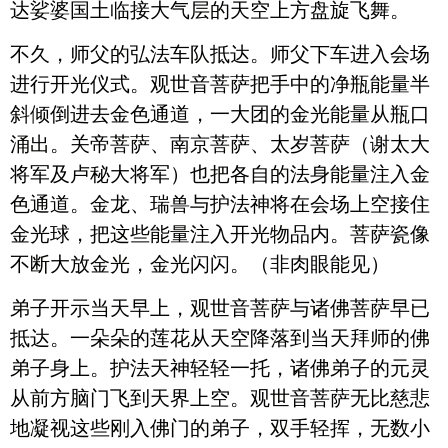
达娑婆国土临接大气层的天空上方盘旋飞舞。
不久，师父的弘法车队抵达。师父下车进入会场
进行开光仪式。观世音菩萨把手中的净瓶能量半
斜倾倒进去金色通道，一大团的金光能量从瓶口
涌出。关帝菩萨、南京菩萨、太岁菩萨（谢太大
将军及卢秘大将军）也把各自的法身能量注入金
色通道。金龙、瑞兽与护法神将在会场上空接住
金光球，把这些能量注入开光物品内。菩萨瓷像
不断大放金光，金光闪闪。（非肉眼能见）
弟子开示当天早上，观世音菩萨与诸佛菩萨早已
抵达。一朵朵的莲花从天空降落到当天拜师的佛
弟子身上。护法天神轻轻一托，诸佛弟子的元灵
从前方脑门飞到天界上空。观世音菩萨无比慈悲
地凝视这些刚入佛门的弟子，双手轻挥，无数小