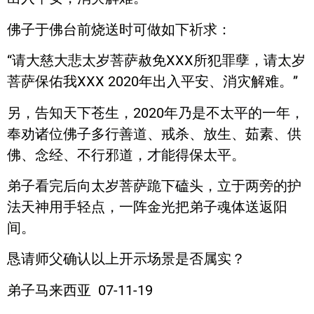
佛子于佛台前烧送时可做如下祈求：
“请大慈大悲太岁菩萨赦免XXX所犯罪孽，请太岁
菩萨保佑我XXX 2020年出入平安、消灾解难。”
另，告知天下苍生，2020年乃是不太平的一年，
奉劝诸位佛子多行善道、戒杀、放生、茹素、供
佛、念经、不行邪道，才能得保太平。
弟子看完后向太岁菩萨跪下磕头，立于两旁的护
法天神用手轻点，一阵金光把弟子魂体送返阳
间。
恳请师父确认以上开示场景是否属实？
弟子马来西亚 07-11-19