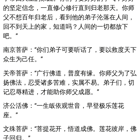
的坚定信念，一直修心修行直到归老那天。你师
父不想百年归老后，看到他的弟子沦落在人间，
回不到天上的家，知道吗？人间的一切都放下
吧。”
南京菩萨：“你们弟子可要听话了，要以救度天下
众生为己任。”
关帝菩萨：“广行佛道，普度有缘。你师父为了弘
扬佛法，忍受诸多苦难，实属不易。弟子们，切
记忍辱精进，才能助你师父成愿。”
济公活佛：“一生皈依观世音，早登极乐莲花
座。”
文殊菩萨：“菩提花开，悟道成佛。莲花彼岸，佛
子回归。”