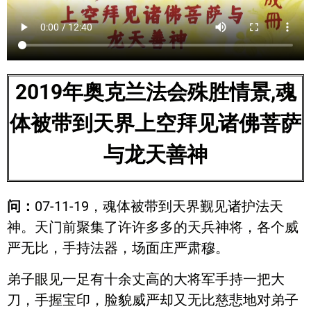
2019年奥克兰法会殊胜情景,魂
体被带到天界上空拜见诸佛菩萨
与龙天善神
问：
07-11-19，魂体被带到天界觐见诸护法天
神。天门前聚集了许许多多的天兵神将，各个威
严无比，手持法器，场面庄严肃穆。
弟子眼见一足有十余丈高的大将军手持一把大
刀，手握宝印，脸貌威严却又无比慈悲地对弟子