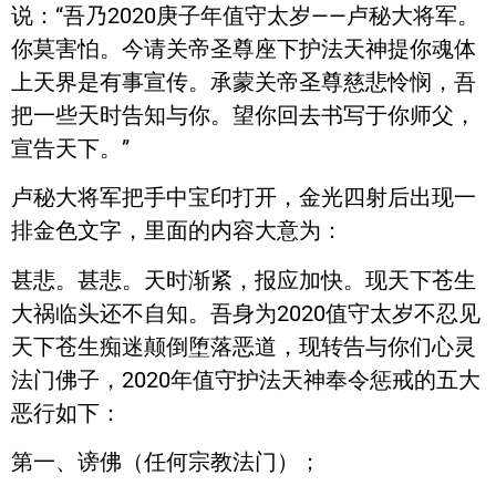
说：“吾乃2020庚子年值守太岁——卢秘大将军。
你莫害怕。今请关帝圣尊座下护法天神提你魂体
上天界是有事宣传。承蒙关帝圣尊慈悲怜悯，吾
把一些天时告知与你。望你回去书写于你师父，
宣告天下。”
卢秘大将军把手中宝印打开，金光四射后出现一
排金色文字，里面的内容大意为：
甚悲。甚悲。天时渐紧，报应加快。现天下苍生
大祸临头还不自知。吾身为2020值守太岁不忍见
天下苍生痴迷颠倒堕落恶道，现转告与你们心灵
法门佛子，2020年值守护法天神奉令惩戒的五大
恶行如下：
第一、谤佛（任何宗教法门）；