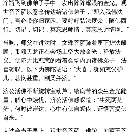
净瓶飞到佛弟子手中，发出阵阵耀眼的金光。观
世音菩萨以意念传达给诸佛弟子，“即入我佛法
门，吾必带你归家园。要好好弘法度众，随佛西
行。切记，切记，莫忘恩师情，莫忘恩师情啊。”
当晚，师父在讲法时，文殊菩萨骑着座下护法麒
麟，带领天龙正在会场上空大放金光，释放法
义。佛陀无比慈悲的看着会场内的诸佛弟子，法
喜赞叹。以下为佛陀话语：“大喜，犹如慈父护
儿，悲悯甚重。刚柔并济。”
济公活佛不断旋转宝葫芦，给病苦的众生金光能
量，解心中烦忧。济公活佛感叹道：“生死两茫
茫，何时彼岸达。心中有佛自皈依，证悟菩提佛
自来。”
大法会当天早上，观世音菩萨、佛陀、地藏王菩