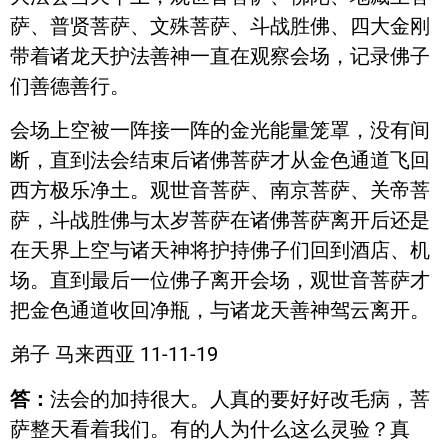
萨、普贤菩萨、文殊菩萨、斗战胜佛、四大金刚
带着诸龙天护法善神一直在观察会场，记录佛子
们善德善行。
会场上空被一阵接一阵的金光能量笼罩，没有间
断，直到法会结束后诸佛菩萨才从金色通道飞回
西方极乐净土。观世音菩萨、南京菩萨、关帝菩
萨，斗战胜佛与太岁菩萨在诸佛菩萨离开后还是
在天界上空与诸天神将护持佛子们回到酒店、机
场。直到最后一位佛子离开会场，观世音菩萨才
把金色通道收回净瓶，与诸龙天善神驾云离开。
弟子 马来西亚 11-11-19
答：
法会的加持很大。人真的要好好改毛病，菩
萨整天看着我们。有的人为什么这么灵验？真