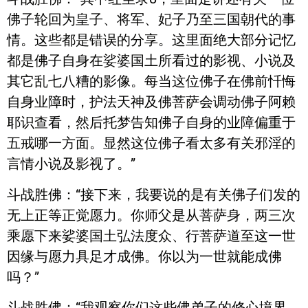
佛子轮回为皇子、将军、妃子乃至三国朝代的事
情。这些都是错误的分享。这里面绝大部分记忆
都是佛子自身在娑婆国土所看过的影视、小说及
其它乱七八糟的影像。每当这位佛子在佛前忏悔
自身业障时，护法天神及佛菩萨会调动佛子阿赖
耶识查看，然后托梦告知佛子自身的业障偏重于
五戒哪一方面。显然这位佛子看太多有关邪淫的
言情小说及影视了。”
斗战胜佛：“接下来，我要说的是有关佛子们发的
无上正等正觉愿力。你师父是从菩萨身，两三次
乘愿下来娑婆国土弘法度众、行菩萨道至这一世
因缘与愿力具足才成佛。你以为一世就能成佛
吗？”
斗战胜佛：“我观察你们这些佛弟子的修心境界，