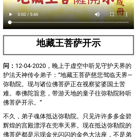
地藏王菩萨开示
问：
12-04-2020，晚上于虚空中听见守护天界的
护法天神传令弟子：“地藏王菩萨慈悲驾临天界—
弥勒院。现与诸位佛菩萨正在视察娑婆国土苦
难。奉佛陀旨意，带游天地的童子往弥勒院聆听
佛菩萨开示。”
不久，弟子魂体抵达弥勒院。只见许许多多金碧
辉煌的宫殿漂浮在兜率天界。现在抵达弥勒院的
佛菩萨都是示现金光闪闪的金色大法座，不是弟