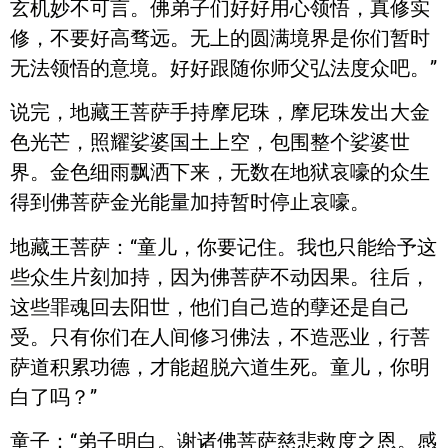
玄机妙不可言。佛弟子们好好用心领悟，真修实
修，不要好高骛远。无上的圆满境界是你们暂时
无法领悟的意境。好好跟随你师父弘法度众吧。”
说完，地藏王菩萨手持摩尼珠，摩尼珠发出大金
色光芒，照耀娑婆国土上空，包围整个娑婆世
界。金色细雨飘洒下来，无数在地狱哀嚎的众生
得到佛菩萨金光能量加持暂时停止哀嚎。
地藏王菩萨：“童儿，你要记住。我也只能给予这
些众生片刻加持，因为佛菩萨不动因果。往后，
这些罪魂回去阳世，他们自己造的孽还是自己
受。只有你们在人间修习佛法，不造恶业，行菩
萨道积累功德，才能超脱六道生死。童儿，你明
白了吗？”
童子：“弟子明白。谢诸佛菩萨慈悲救度之恩。感