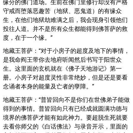
缘分的佛门道场。生前在佛门里修行却没有严格
守戒而堕落恶趣苦（地狱、恶鬼道）的有缘众
生，在他们地狱劫难满之后，我会现身引领他们
投往人道。并不是所有众生都能得到佛菩萨的救
度，在于一个缘。”
地藏王菩萨：“对于小房子的超度及地下的事情，
是我命阎王带你去地府听闻然后书写于阳世众
生。这里面的玄机就在《佛子天地游记》第一
册。小房子对超度灵性非常绝妙，但是还是要看
念诵者本身的能量及亡者的孽障。”
地藏王菩萨：“普皆回向不是你们在世佛弟子能做
得到的事情。普皆回向只有已经成就圆满功德与
境界的佛菩萨才能有如此神力。要超脱生死就要
去看你师父的《白话佛法》与录音开示，里面的