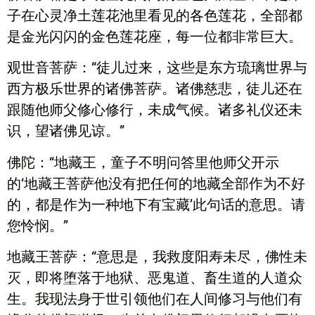
子在心灵净土莲花池里看见的各色莲花，全部都
是金光闪闪的金色莲花座，每一位都非常巨大。
观世音菩萨：“徒儿过来，这些是东方琉璃世界与
西方极乐世界的诸佛菩萨。诸佛慈悲，徒儿还在
跟随他师父修心修行，未成气候。诸多礼仪还未
识，望诸佛见谅。”
佛陀：“地藏王，童子不明问答里他师父开示
的‘地藏王菩萨他没有把任何的地藏全部作为不好
的，都是作为一种地下有宝藏’此句话的意思。请
您怜悯。”
地藏王菩萨：“意思是，我救度阳寿未尽，佛性未
灭，即将堕落于地狱、恶鬼道、畜生道的人道众
生。我现法身于世引领他们在人间修习与他们有