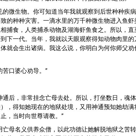
见的微生物。你可知道当年我就观察到后世种种疾
导致的种种灾害。一滴水里的万千种微生物进入鱼虾
互相捕食，人类捕杀动物及湖海虾鱼食之。所以，直
传到下一代。当年，我就以天眼观察得知动物肉里的
人体就会生出诸病。我这么说，你明白为何你师父劝
的苦口婆心劝导。”
神通后，非常挂念亡母去处。所以，打坐数日，魂
差），得知她现在的地狱处境，又用神通预知她劫满
止，当时向世尊请教。”
用亡母名义供养众僧，以此功德让她解脱地狱之苦