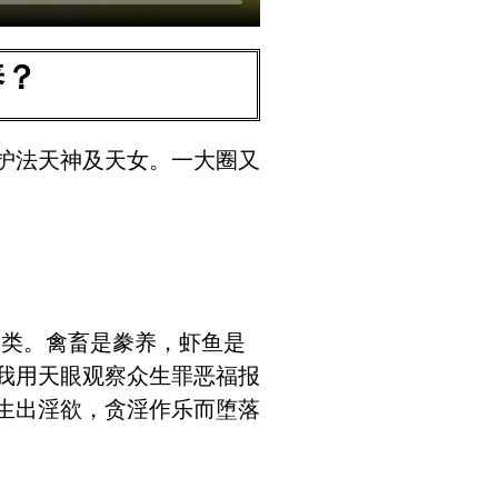
养？
、护法天神及天女。一大圈又
人类。禽畜是豢养，虾鱼是
我用天眼观察众生罪恶福报
生出淫欲，贪淫作乐而堕落