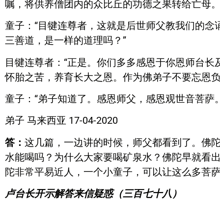
嘱，将供养僧团内的众比丘的功德之果转给亡母。
童子：“目犍连尊者，这就是后世师父教我们的念
三善道，是一样的道理吗？”
目犍连尊者：“正是。你们多多感恩于你恩师台长
怀胎之苦，养育长大之恩。作为佛弟子不要忘恩负
童子：“弟子知道了。感恩师父，感恩观世音菩萨。
弟子 马来西亚 17-04-2020
答：
这几篇，一边讲的时候，师父都看到了。佛
水能喝吗？为什么大家要喝矿泉水？佛陀早就看
陀非常平易近人，一个小童子，可以让这么多菩
卢台长开示解答来信疑惑（三百七十八）