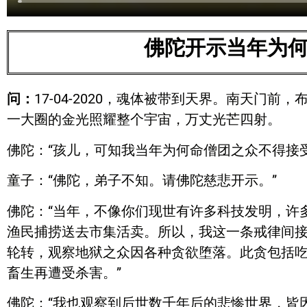
佛陀开示当年为
问：
17-04-2020，魂体被带到天界。南天
一大圈的金光照耀整个宇宙，万丈光芒四射。
佛陀：“孩儿，可知我当年为何命僧团之众不得接
童子：“佛陀，弟子不知。请佛陀慈悲开示。”
佛陀：“当年，不像你们现世有许多科技发明，许
渔民捕捞送去市集活卖。所以，我这一条戒律间
轮转，观察地狱之众因各种贪欲堕落。此贪包括
畜生再遭受杀害。”
佛陀：“我也观察到后世数千年后的悲惨世界，皆