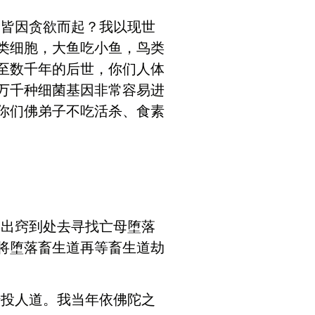
病皆因贪欲而起？我以现世
类细胞，大鱼吃小鱼，鸟类
至数千年的后世，你们人体
万千种细菌基因非常容易进
你们佛弟子不吃活杀、食素
体出窍到处去寻找亡母堕落
将堕落畜生道再等畜生道劫
转投人道。我当年依佛陀之