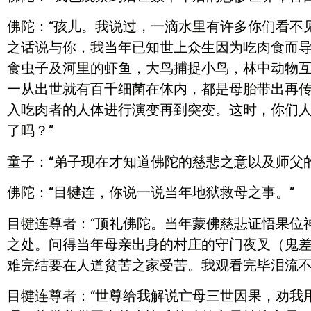
佛陀：“孩儿。我说过，一滴水里有许多你们看不
之话说与你，我当年已知世上众生因为吃肉食而
食虫子及河里的虾鱼，大鸟捕捉小鸟，林中动物
一从出世就有百千细菌在体内，都是母胎带出再
入吃肉者的人体进行演变再到突变。这时，你们
了吗？”
童子：“弟子现在才知道佛陀的慈悲之意以及师父
佛陀：“目犍连，你说一说当年地狱救母之事。”
目犍连尊者：“顶礼佛陀。当年蒙佛慈悲证悟果位
之处。问得当年母亲出身的村庄的守门夜叉（鬼
难完结要在人道贫苦之家受苦。我观看完毕泪流不
目犍连尊者：“世尊给我解说亡母三世因果，劝我