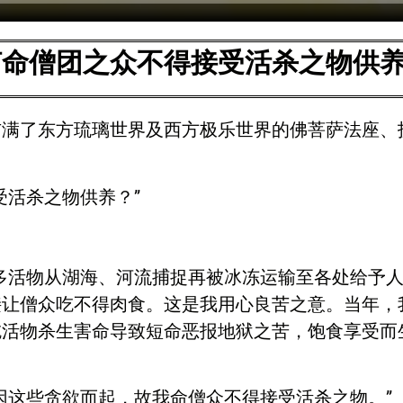
何命僧团之众不得接受活杀之物供
门前，布满了东方琉璃世界及西方极乐世界的佛菩萨法座
受活杀之物供养？”
多活物从湖海、河流捕捉再被冰冻运输至各处给予
接让僧众吃不得肉食。这是我用心良苦之意。当年，
吃活物杀生害命导致短命恶报地狱之苦，饱食享受而
因这些贪欲而起，故我命僧众不得接受活杀之物。”