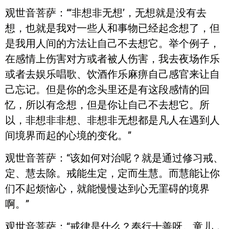
观世音菩萨：“‘非想非无想’，无想就是没有去
想，也就是我对一些人和事物已经起念想了，但
是我用人间的方法让自己不去想它。举个例子，
在感情上伤害对方或者被人伤害，我去夜场作乐
或者去娱乐唱歌、饮酒作乐麻痹自己感官来让自
己忘记。但是你的念头里还是有这段感情的回
忆，所以有念想，但是你让自己不去想它。所
以，非想非非想、非想非无想都是凡人在遇到人
间境界而起的心境的变化。”
观世音菩萨：“该如何对治呢？就是通过修习戒、
定、慧去除。戒能生定，定而生慧。而慧能让你
们不起烦恼心，就能慢慢达到心无罣碍的境界
啊。”
观世音菩萨：“戒律是什么？奉行十善呀。童儿，