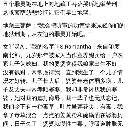
五个罪灵跪在地上向地藏王菩萨哭诉地狱苦刑，
恳求菩萨慈悲怜悯让它们早出地狱。
地藏王菩萨：“我会把听审的功德拿来减轻你们的
地狱刑期，从左边的罪灵开始吧。”
女罪灵A：“我的名字叫S.Ramantha，来自印度
南北部。九岁那年被家人当作童养媳卖给一户农
家儿子为媳妇。我的婆婆觉得我娘家出生不好，
没有钱财，常常虐待我，直到我生了一个儿子情
况才好转。儿子长大后，婆婆年老体弱多病，儿
子及丈夫非常孝顺婆婆。我却非常讨厌我的婆
婆，她对我的虐打侮辱，我一辈子也无法忘记。
我们乡下有一种毒草，叶片呈莲花尖，有毒，我
拿了毒草混合一点点的姜黄粉和硫磺洒在婆婆房
间，日子久了，婆婆就慢性中毒，呼吸道肿胀无