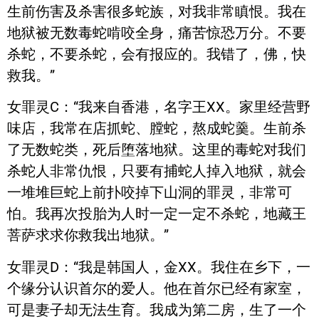
生前伤害及杀害很多蛇族，对我非常瞋恨。我在
地狱被无数毒蛇啃咬全身，痛苦惊恐万分。不要
杀蛇，不要杀蛇，会有报应的。我错了，佛，快
救我。”
女罪灵C：“我来自香港，名字王XX。家里经营野
味店，我常在店抓蛇、膛蛇，熬成蛇羹。生前杀
了无数蛇类，死后堕落地狱。这里的毒蛇对我们
杀蛇人非常仇恨，只要有捕蛇人掉入地狱，就会
一堆堆巨蛇上前扑咬掉下山洞的罪灵，非常可
怕。我再次投胎为人时一定一定不杀蛇，地藏王
菩萨求求你救我出地狱。”
女罪灵D：“我是韩国人，金XX。我住在乡下，一
个缘分认识首尔的爱人。他在首尔已经有家室，
可是妻子却无法生育。我成为第二房，生了一个