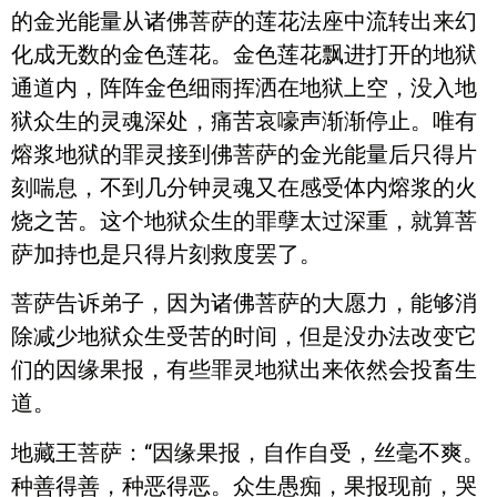
的金光能量从诸佛菩萨的莲花法座中流转出来幻
化成无数的金色莲花。金色莲花飘进打开的地狱
通道内，阵阵金色细雨挥洒在地狱上空，没入地
狱众生的灵魂深处，痛苦哀嚎声渐渐停止。唯有
熔浆地狱的罪灵接到佛菩萨的金光能量后只得片
刻喘息，不到几分钟灵魂又在感受体内熔浆的火
烧之苦。这个地狱众生的罪孽太过深重，就算菩
萨加持也是只得片刻救度罢了。
菩萨告诉弟子，因为诸佛菩萨的大愿力，能够消
除减少地狱众生受苦的时间，但是没办法改变它
们的因缘果报，有些罪灵地狱出来依然会投畜生
道。
地藏王菩萨：“因缘果报，自作自受，丝毫不爽。
种善得善，种恶得恶。众生愚痴，果报现前，哭