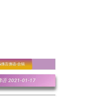
&佛言佛语-合辑
2021-01-17