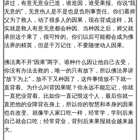
讲过，有意无意业已造，谁造因，谁受果报。你说“我
无意的”，无意伤人是不是也是负刑事责任。你们看师
父为了救人，动了很多人的因果，现在背成这样，其
实就是救人有意无意都会种因。当种因之后，师父就
承担这个果了，很可怜的。你们以后可能都会成为佛
法界的精英，但是千万记住，不要随便动人因果。
佛法离不开“因果”两字。谁种什么因让他自己去受，
你没有办法去救的，唯一的只有放下，所以佛法界讲
“放下为上”，放不下又种因了，这件事情放不下就一
直背着。为什么叫背因果呢？你永远不能忘记，你就
一直把业背着。比如你一直记恨这个人，最后你就一
直把他的业障背在身上，所以你的智慧和本身的因果
也在改变。就像学人家口吃一样，经常学，学到后来
自己就会口吃；经常背业，背到后来果报就会越来越
大。