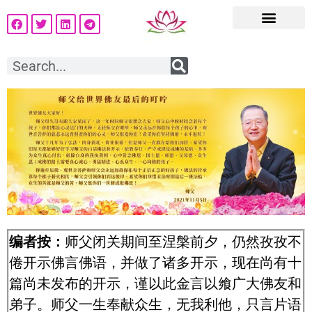
编者按：
师父闭关期间至涅槃前夕，仍然孜孜不
倦开示佛言佛语，并做了诸多开示，现在尚有十
篇尚未发布的开示，谨以此金言以飨广大佛友和
弟子。师父一生奉献众生，无我利他，只言片语