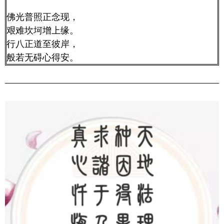
佛光普照正念现，
艰难坎坷增上缘。
行八正道至彼岸，
般若无碍心得安。