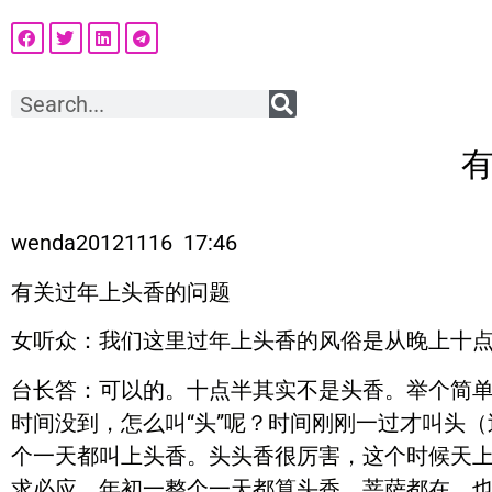
wenda20121116 17:46
有关过年上头香的问题
女听众
：我们这里过年上头香的风俗是从晚上十
台长答
：可以的。十点半其实不是头香。举个简
时间没到，怎么叫“头”呢？时间刚刚一过才叫头（
个一天都叫上头香。头头香很厉害，这个时候天
求必应。年初一整个一天都算头香，菩萨都在，