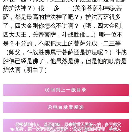
的护法神？）很——多——（关帝菩萨和韦驮菩
萨，都是最高的护法神了吧？）护法菩萨很多
了，四大金刚你怎么不讲啊？（哦，四大金刚、
四大天王，关帝菩萨，斗战胜佛……）哪一位不
是？不分的，不能把天上的菩萨分成一二三等
（师父，斗战胜佛属于菩萨还是护法呢？）斗战
胜佛已经是佛了，他虽然是佛，但是他的职责是
护法啊（明白了）
回到上一级目录
电台录音精选
经常梦到伟人、甚至耶稣，原来前世天界管云的；多亏师父
加持，第一次梦到观世音菩萨；说话不能强词夺理，学佛人