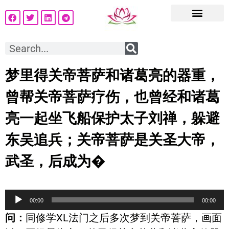
梦里得关帝菩萨和诸葛亮的器重，
曾帮关帝菩萨疗伤，也曾经和诸葛
亮一起坐飞船保护太子刘禅，躲避
东吴追兵；关帝菩萨是关圣大帝，
武圣，后成为�
音
00:00
00:00
频
问：
同修学XL法门之后多次梦到关帝菩萨，画面
播