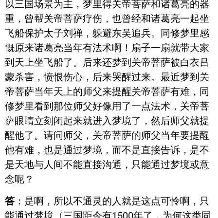
以三国场景为主，梦里得关帝菩萨和诸葛亮的器
放
重，曾帮关帝菩萨疗伤，也曾经和诸葛亮一起坐
器
飞船保护太子刘禅，躲避东吴追兵。同修梦里感
慨原来诸葛亮当年有法术啊！扇子一扇就带大家
到天上坐飞船了。后来还梦到关帝菩萨被白衣吕
蒙杀害，愤恨伤心，后来哭醒过来。最近梦到关
帝菩萨当年天上的师父来提醒关帝菩萨有难，同
修梦里看到那位师父好像用了一点法术，关帝菩
萨眼睛立刻闭起来就进入梦境了，然后师父就提
醒他了。请问师父，关帝菩萨的师父当年要提醒
他有难，也是通过梦境，而不是直接告诉，是不
是天地与人间不能直接沟通，只能通过梦境或意
念呢？
答
：是啊，所以不通灵的人就是这点可怜啊，只
能通过梦境（三国距今有1500年了，为何这类同