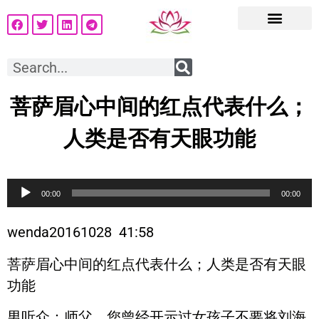
菩萨眉心中间的红点代表什么；
人类是否有天眼功能
音
00:00
00:00
频
播
wenda20161028 41:58
放
菩萨眉心中间的红点代表什么；人类是否有天眼
器
功能
男听众
：师父，您曾经开示过女孩子不要将刘海