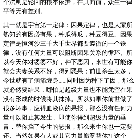
个法则是轮回的根本依据，在其面前，众生一律
平等无有差别。
其一就是宇宙第一定律：因果定律，也是大家所
熟知的有因必有果，种瓜得瓜，种豆得豆。因果
定律是恒河沙三千大千世界都要遵循的一个铁
律，没有任何力量可以阻断因果关系的循环。所
以今天你对婆婆不好，种下恶因，来世有可能你
就会夫妻关系不好，得到恶果；前世杀生太多，
今世就有了病痛缠身……同时因为种下了因，那么
就必然要结果，哪怕是超级力量也不能凭空在果
没有形成的时候将其抹掉。所以如果你前世做了
很多坏事，应得血液病的果报，那么没有任何力
量可以阻止其发生。即使你得到超级力量的垂
青，替你挡了今生的恶报，那么来生你也一定要
还。当然如果有人或其它力量愿意替你扛这个