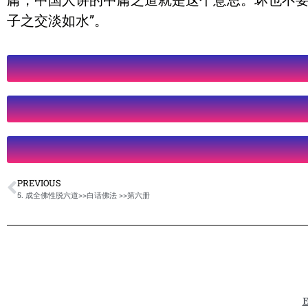
庸，中国人讲的中庸之道就是这个意思。坏也不要
子之交淡如水”。
PREVIOUS
5. 成全佛性脱六道>>白话佛法 >>第六册
E