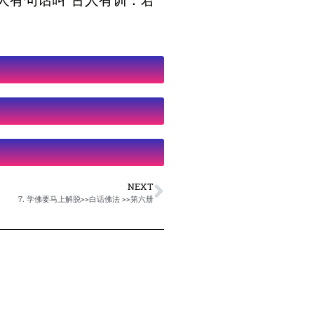
人有句话叫“古人有训：君
NEXT
7. 学佛要马上解脱>>白话佛法 >>第六册