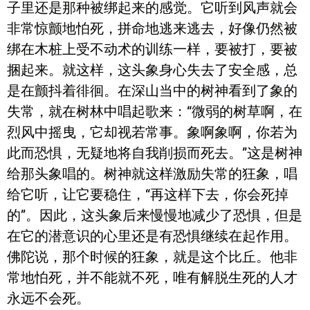
子里还是那种被绑起来的感觉。它听到风声就会
非常惊颤地怕死，拼命地逃来逃去，好像仍然被
绑在木桩上受不动术的训练一样，要被打，要被
捆起来。就这样，这头象身心失去了安全感，总
是在颤抖着徘徊。在深山当中的树神看到了象的
失常，就在树林中唱起歌来：“微弱的树草啊，在
烈风中摇曳，它却视若常事。象啊象啊，你若为
此而恐惧，无疑地将自我削损而死去。”这是树神
给那头象唱的。树神就这样激励失常的狂象，唱
给它听，让它要稳住，“再这样下去，你会死掉
的”。因此，这头象后来慢慢地减少了恐惧，但是
在它的潜意识的心里还是有恐惧继续在起作用。
佛陀说，那个时候的狂象，就是这个比丘。他非
常地怕死，并不能就不死，唯有解脱生死的人才
永远不会死。