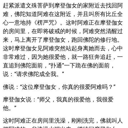
赶紧派遣文殊菩萨到摩登伽女的家附近去找回阿
难，佛陀知道阿难在这附近，并且叫所有比丘全
心一意地持《楞严咒》。这时阿难正在摩登伽女
的房间里，在即将破戒的时候，阿难突然清醒过
来，马上离开了摩登伽女，跑回佛陀的修行地。
这时摩登伽女见阿难突然站起身离她而去，心中
非常难过，因为她很爱他，就一路狂奔追赶，一
直追到佛陀面前，“扑通”一下跪在佛的面前，
说：“请求佛陀成全我。”
佛说：“这位摩登伽女，你真的很爱阿难吗？”
摩登伽女说：“师父，我真的很爱他，我很爱
他。”
这时阿难正在房间里洗澡，刚刚洗完，佛就叫人