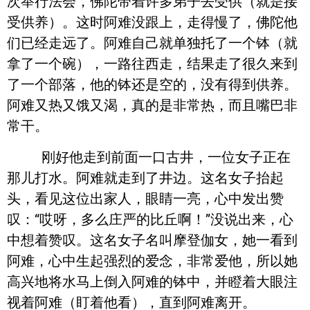
次举行法会，佛陀带着许多弟子去受供（就是接
受供养）。这时阿难没跟上，走得慢了，佛陀他
们已经走远了。阿难自己就单独托了一个钵（就
拿了一个碗），一路往西走，结果走了很久来到
了一个部落，他的钵还是空的，没有得到供养。
阿难又热又饿又渴，真的是非常热，而且嘴巴非
常干。
刚好他走到前面一口古井，一位女子正在
那儿打水。阿难就走到了井边。这名女子抬起
头，看见这位出家人，眼睛一亮，心中发出赞
叹：“哎呀，多么庄严的比丘啊！”没说出来，心
中想着赞叹。这名女子名叫摩登伽女，她一看到
阿难，心中生起强烈的爱念，非常爱他，所以她
高兴地将水马上倒入阿难的钵中，并瞪着大眼注
视着阿难（盯着他看），直到阿难离开。