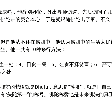
成熟，他辞别妙贤，外出寻师访道。先后访问了几
得佛陀讲的契合本心，于是就跟随佛陀出了家。不久
是他从不住在僧团中，他认为僧团中的生活太优
坐。他一共有10种修行方法：
住一处；4、日食一餐；5、乞食不择贫富；6、严
墓之处。
”的梵语就是Dhūta，意思是“抖擞”，就是把自
有“头陀第一”的称号。佛陀称赞他是未来佛法的真