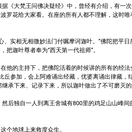
《大梵王问佛决疑经》中，曾经有介绍，有一次
朵波罗花给大家看。在座的所有人都不理解，这时唯
、实相无相微妙法门付嘱摩诃迦叶。”佛陀把平日
，把迦叶尊者奉为“西天第一代祖师”。
他的主持下，把佛陀活着的时候讲的所有的经法
大比丘参加，会上阿难诵出经藏，优婆离诵出律藏，
部继承下来、记录下来，所以迦叶做出了不可磨灭
后独自一人到离王舍城有800里的鸡足山山峰间
。
这个地球上来救度众生。