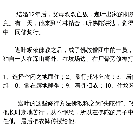
结婚12年后，父母双双亡故，迦叶出家的机缘
意。有一天，他来到竹林精舍，听佛陀讲法，觉
中，同修梵行。
迦叶皈依佛教之后，成了佛教僧团中的一员，但
独自一人在深山野外、在坟场边、在尸骨旁修禅打
1、选择空闲之地而住；2、常行托钵乞食；3、居
维；8、常在露地静坐；9、着粪扫衣；10、住坟
迦叶的这些修行方法佛教称之为“头陀行”。“头陀
他长时期地苦行，从不懈怠，所以在佛陀的弟子中
任他，最后把衣钵传授给他。