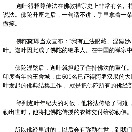
迦叶得释尊传法在佛教禅宗史上非常有名。根据
说法。佛陀升座之后，一句话不讲，手里拿着一
微笑。
佛陀随即当众宣布：“我有正法眼藏、涅槃妙心
叶。迦叶因此成了佛陀的继承人。在中国的禅宗中
佛陀涅槃后，迦叶就担起了住持佛法的重任。在
印度当年的王舍城，由500名已证得阿罗汉果的
叶发起的佛典结集工作， 就是把佛陀所有的佛经
等到迦叶年纪大的时候，他将法传给了阿难，然
勒出世时，他将把佛陀传授的衣钵交付给弥勒佛
所以佛经里讲的，以后会有弥勒在世，到我们