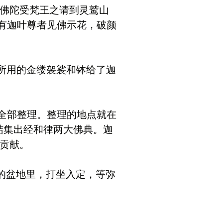
佛陀受梵王之请到灵鹫山
有迦叶尊者见佛示花，破颜
所用的金缕袈裟和钵给了迦
全部整理。整理的地点就在
结集出经和律两大佛典。迦
的贡献。
的盆地里，打坐入定，等弥