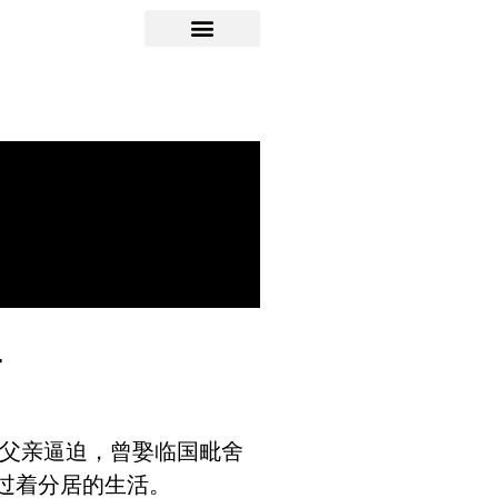
一
父亲逼迫，曾娶临国毗舍
过着分居的生活。