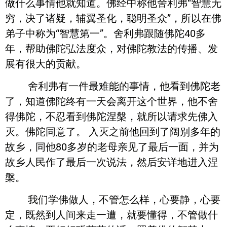
做什么事情他就知道。佛经中称他舍利弗“智慧无
穷，决了诸疑，辅翼圣化，聪明圣众”，所以在佛
弟子中称为“智慧第一”。舍利弗跟随佛陀40多
年，帮助佛陀弘法度众，对佛陀教法的传播、发
展有很大的贡献。
舍利弗有一件最难能的事情，他看到佛陀老
了，知道佛陀终有一天会离开这个世界，他不舍
得佛陀，不忍看到佛陀涅槃，就所以请求先佛入
灭。佛陀同意了。 入灭之前他回到了阔别多年的
故乡，同他80多岁的老母亲见了最后一面，并为
故乡人民作了最后一次说法，然后安详地进入涅
槃。
我们学佛做人，不管怎么样，心要静，心要
定，既然到人间来走一遭，就要懂得，不管做什