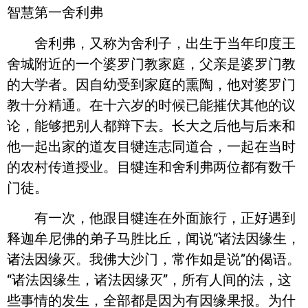
智慧第一舍利弗
舍利弗，又称为舍利子，出生于当年印度王
舍城附近的一个婆罗门教家庭，父亲是婆罗门教
的大学者。因自幼受到家庭的熏陶，他对婆罗门
教十分精通。在十六岁的时候已能摧伏其他的议
论，能够把别人都辩下去。长大之后他与后来和
他一起出家的道友目犍连志同道合，一起在当时
的农村传道授业。目犍连和舍利弗两位都有数千
门徒。
有一次，他跟目犍连在外面旅行，正好遇到
释迦牟尼佛的弟子马胜比丘，闻说“诸法因缘生，
诸法因缘灭。我佛大沙门，常作如是说”的偈语。
“诸法因缘生，诸法因缘灭”，所有人间的法，这
些事情的发生，全部都是因为有因缘果报。为什