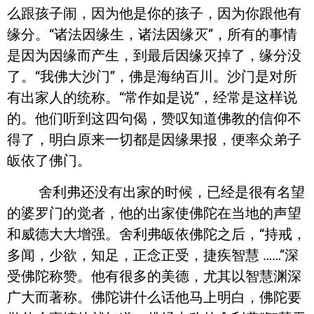
么跟孩子闹，因为他是你的孩子，因为你跟他有
缘分。“诸法因缘生，诸法因缘灭”，所有的事情
是因为因缘而产生，到最后因缘灭掉了，缘分没
了。“我佛大沙门”，佛是海纳百川。沙门是对所
有出家人的统称。“常作如是说”，经常是这样说
的。他们听到这四句偈，赞叹知道佛教的信仰不
得了，明白原来一切都是因缘果报，便率众弟子
皈依了佛门。
舍利弗还没有出家的时候，已经是很有名望
的婆罗门的觉者，他的出家使佛陀在当地的声望
和威德大大增强。舍利弗皈依佛陀之后，“持戒，
多闻，少欲，知足，正念正受，捷疾智慧 ……”深
受佛陀称赞。他有很多的美德，尤其以智慧渊深
广大而著称。佛陀讲什么话他马上明白，佛陀要