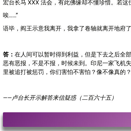
宏台长马 XXX 法会，有此佛缘却不懂珍惜。
唉……”
语毕，阎王示意我离开，我拿了卷轴就离开地府
答：
在人间可以暂时得到利益，但是下去之后全
恶有恶报，不是不报，时候未到。印尼一家飞机失
里被追打被惩罚，你们害怕不害怕？像不像真的
——卢台长开示解答来信疑惑（二百六十五）