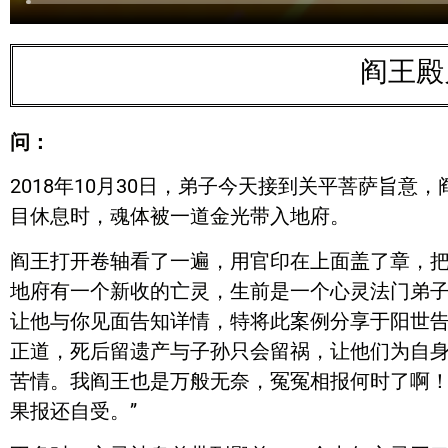
阎王殿
问：
2018年10月30日，弟子今天接到关平菩萨旨
目休息时，魂体被一道金光带入地府。
阎王打开卷轴看了一遍，用官印在上面盖了章，把
地府有一个新收的亡灵，生前是一个心灵法门弟
让他与你见面告知详情，特将此案例分享于阳世
正道，死后留遗产与子孙只会留祸，让他们为自
苦情。我阎王也是万般无奈，冤冤相报何时了啊
果报还自受。”