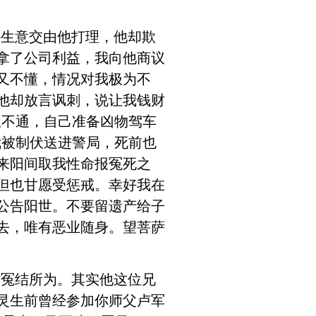
外生意交由他打理，他却欺
拿了公司利益，我向他商议
又不懂，情况对我极为不
他却放言讽刺，说让我钱财
想不通，自己准备凶物驾车
我被制伏送进警局，死前也
来阳间取我性命报冤死之
但也甘愿受惩戒。幸好我在
公告阳世。不要留遗产给子
去，唯有恶业随身。望菩萨
世冤结所为。其实他这位兄
灵生前曾经参加你师父卢军