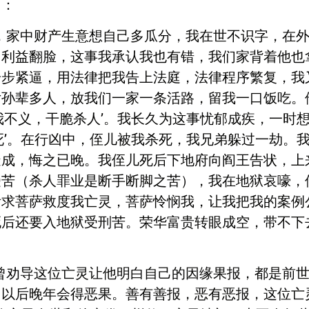
口：
，家中财产生意想自己多瓜分，我在世不识字，在
自利益翻脸，这事我承认我也有错，我们家背着他也
步步紧逼，用法律把我告上法庭，法律程序繁复，我
女孙辈多人，放我们一家一条活路，留我一口饭吃。
我不义，干脆杀人’。我长久为这事忧郁成疾，一时
死’。在行凶中，侄儿被我杀死，我兄弟躲过一劫。
造成，悔之已晚。我侄儿死后下地府向阎王告状，上
受苦（杀人罪业是断手断脚之苦），我在地狱哀嚎，
祈求菩萨救度我亡灵，菩萨怜悯我，让我把我的案例
死后还要入地狱受刑苦。荣华富贵转眼成空，带不下
曾劝导这位亡灵让他明白自己的因缘果报，都是前
，以后晚年会得恶果。善有善报，恶有恶报，这位亡