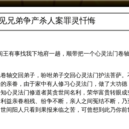
见兄弟争产杀人案罪灵忏悔
意，阎王有事找我下地府一趟，顺带把一个心灵法门卷
卷轴交回弟子，吩咐弟子交回心灵法门护法菩萨。
子的亲眷，由于家中有人修习心灵法门，做了大功德
告知心灵法门修道者莫贪世间名利，荣华富贵转眼成
身利益亲眷相残、纷争不断，亲人之间冤结不断，乃
！世间阳人只看到果报来临之苦，可曾想到此乃你前