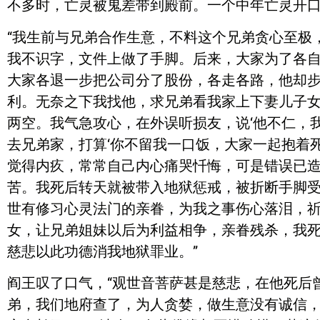
不多时，亡灵被鬼差带到殿前。一个中年亡灵开
“我生前与兄弟合作生意，不料这个兄弟贪心至极
我不识字，文件上做了手脚。后来，大家为了各
大家各退一步把公司分了股份，各走各路，他却
利。无奈之下我找他，求兄弟看我家上下妻儿子
两空。我气急攻心，在外误听损友，说‘他不仁，
去兄弟家，打算‘你不留我一口饭，大家一起抱着
觉得内疚，常常自己内心痛哭忏悔，可是错误已
苦。我死后转天就被带入地狱惩戒，被折断手脚
世有修习心灵法门的亲眷，为我之事伤心落泪，
女，让兄弟姐妹以后为利益相争，亲眷残杀，我
慈悲以此功德消我地狱罪业。”
阎王叹了口气，“观世音菩萨甚是慈悲，在他死后
弟，我们地府查了，为人贪婪，做生意没有诚信