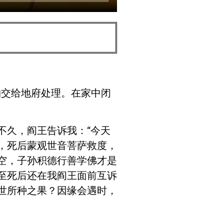
轴交给地府处理。在家中闭
不久，阎王告诉我：“今天
，死后蒙观世音菩萨救度，
空，子孙积德行善学佛才是
至死后还在我阎王面前互诉
世所种之果？因缘会遇时，