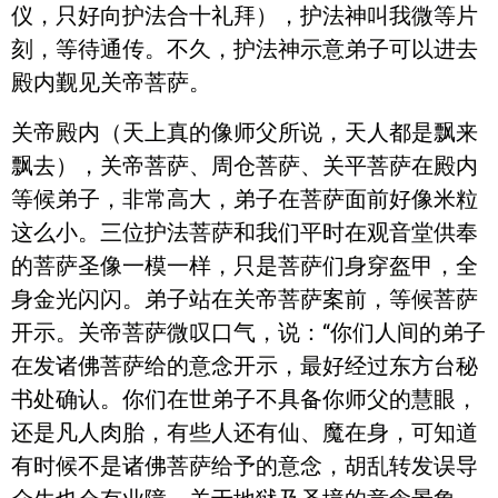
仪，只好向护法合十礼拜），护法神叫我微等片
刻，等待通传。不久，护法神示意弟子可以进去
殿内觐见关帝菩萨。
关帝殿内（天上真的像师父所说，天人都是飘来
飘去），关帝菩萨、周仓菩萨、关平菩萨在殿内
等候弟子，非常高大，弟子在菩萨面前好像米粒
这么小。三位护法菩萨和我们平时在观音堂供奉
的菩萨圣像一模一样，只是菩萨们身穿盔甲，全
身金光闪闪。弟子站在关帝菩萨案前，等候菩萨
开示。关帝菩萨微叹口气，说：“你们人间的弟子
在发诸佛菩萨给的意念开示，最好经过东方台秘
书处确认。你们在世弟子不具备你师父的慧眼，
还是凡人肉胎，有些人还有仙、魔在身，可知道
有时候不是诸佛菩萨给予的意念，胡乱转发误导