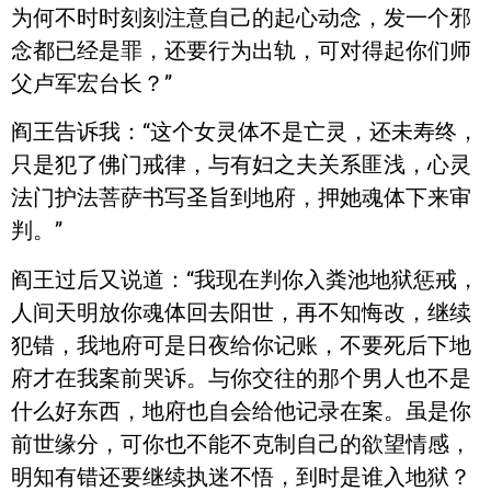
为何不时时刻刻注意自己的起心动念，发一个邪
念都已经是罪，还要行为出轨，可对得起你们师
父卢军宏台长？”
阎王告诉我：“这个女灵体不是亡灵，还未寿终，
只是犯了佛门戒律，与有妇之夫关系匪浅，心灵
法门护法菩萨书写圣旨到地府，押她魂体下来审
判。”
阎王过后又说道：“我现在判你入粪池地狱惩戒，
人间天明放你魂体回去阳世，再不知悔改，继续
犯错，我地府可是日夜给你记账，不要死后下地
府才在我案前哭诉。与你交往的那个男人也不是
什么好东西，地府也自会给他记录在案。虽是你
前世缘分，可你也不能不克制自己的欲望情感，
明知有错还要继续执迷不悟，到时是谁入地狱？