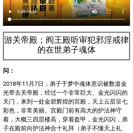
游关帝殿；阎王殿听审犯邪淫戒律
的在世弟子魂体
问：
2018年11月7日，弟子于梦中魂体意识被数道金
光带去关帝殿，经过一个非常巨大、金光闪闪的
天门，来到一处金碧辉煌的宫殿，天上云层呈七
彩色，非常美丽。宫殿门前有高大的护法神守
着，大概三四层楼高，穿着盔甲，金光闪闪，弟
子在殿前向护法神合十礼拜（弟子不懂天上礼