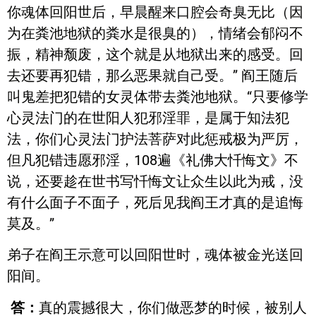
你魂体回阳世后，早晨醒来口腔会奇臭无比（因
为在粪池地狱的粪水是很臭的），情绪会郁闷不
振，精神颓废，这个就是从地狱出来的感受。回
去还要再犯错，那么恶果就自己受。” 阎王随后
叫鬼差把犯错的女灵体带去粪池地狱。“只要修学
心灵法门的在世阳人犯邪淫罪，是属于知法犯
法，你们心灵法门护法菩萨对此惩戒极为严厉，
但凡犯错违愿邪淫，108遍《礼佛大忏悔文》不
说，还要趁在世书写忏悔文让众生以此为戒，没
有什么面子不面子，死后见我阎王才真的是追悔
莫及。”
弟子在阎王示意可以回阳世时，魂体被金光送回
阳间。
答：
真的震撼很大，你们做恶梦的时候，被别人