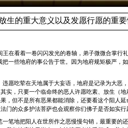
放生的重大意义以及发愿行愿的重要
王。阎王在看着一卷闪闪发光的卷轴，弟子微微合掌行
我把一些地府的事公告于世。因为地府规矩极严，
。违愿吃荤在天地属于大妄语，地府是记录为大恶
。其实，只要一个临命终的恶人许愿吃素、放生（地
恶果，但不是所有恶果都能消除，还要看这个阳人延
灵法门的众多护法菩萨也会观察你们佛子是否如实行
笔一笔地把阳人在世所作之恶慢慢勾销，最重要的