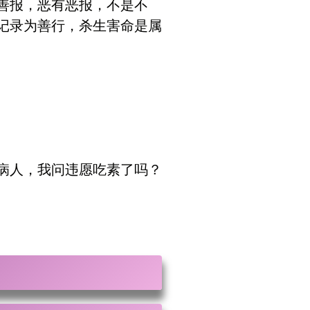
善报，恶有恶报，不是不
记录为善行，杀生害命是属
病人，我问违愿吃素了吗？