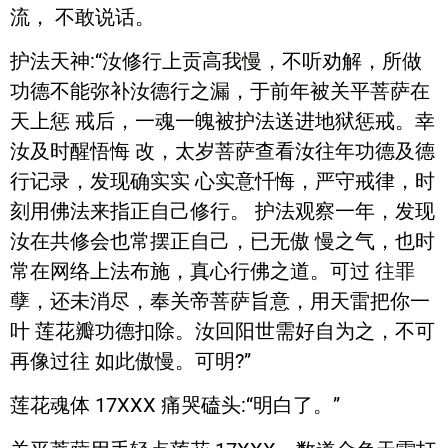
流， 不敢说话。
护法天神:“汝修行上贡高我慢，不听劝解，所做
功德不能弥补汝德行之漏，于前年被关平菩萨在
天上惩 戒后，一魂一魄被护法送进地狱惩戒。幸
汝及时醒悟悔 改，太岁菩萨查看汝往年功德及德
行记录，发现确实实 心实意忏悔，严守戒律，时
刻用佛法来指正自己修行。 护法观察一年，发现
汝在共修会也常摆正自己，已无傲 慢之气，也时
常在网络上法布施，真心行佛之道。可过 往罪
孽，还未消尽，奉关帝菩萨旨意，用天雷把你一
叶 莲花瓣功德扣除。汝回阳世需好自为之，不可
再像过往 如此傲慢。可明?”
莲花魂体 17XXX 痛哭磕头:“明白了。”