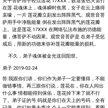
关平菩萨用手轻点莲花 17XXX，数道金色天雷打
在莲 花魂体上，魂体瞬时焦黑，女子在云上痛得
哀嚎，一片 莲花瓣立刻发出阵阵黑气。观世音菩
萨用手中净瓶能量 倒在发出阵阵黑气的莲花瓣
上。这是莲花 17XXX 在网络弘法布施的功德能
量，佛菩萨不动因果。观世音菩萨是 在弟子受惩
戒后，用新的功德来弥补莲花瓣能量的损耗。
弟子 2019-02-24
答:我跟你们讲，你们作为弟子一定要懂得，不能
做错事情。再三跟你们说，莲花在，你在人间出
什么事 情都能得到保佑，莲花掉下来了就不行
了。弟子证的号 码就是你们在天上的号码，全有
记录。你们如果去查这 个人一定能查得到，看图