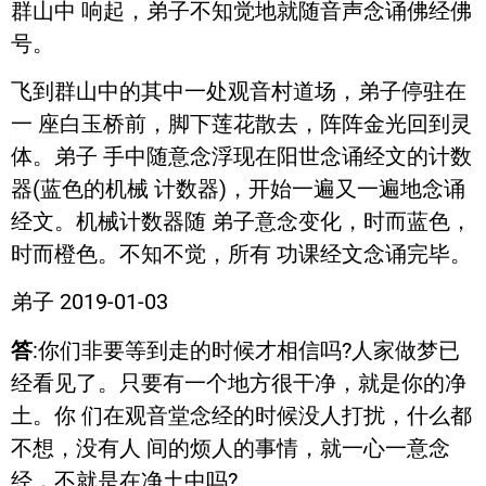
群山中 响起，弟子不知觉地就随音声念诵佛经佛
号。
飞到群山中的其中一处观音村道场，弟子停驻在
一 座白玉桥前，脚下莲花散去，阵阵金光回到灵
体。弟子 手中随意念浮现在阳世念诵经文的计数
器(蓝色的机械 计数器)，开始一遍又一遍地念诵
经文。机械计数器随 弟子意念变化，时而蓝色，
时而橙色。不知不觉，所有 功课经文念诵完毕。
弟子 2019-01-03
答
:你们非要等到走的时候才相信吗?人家做梦已
经看见了。只要有一个地方很干净，就是你的净
土。你 们在观音堂念经的时候没人打扰，什么都
不想，没有人 间的烦人的事情，就一心一意念
经，不就是在净土中吗?