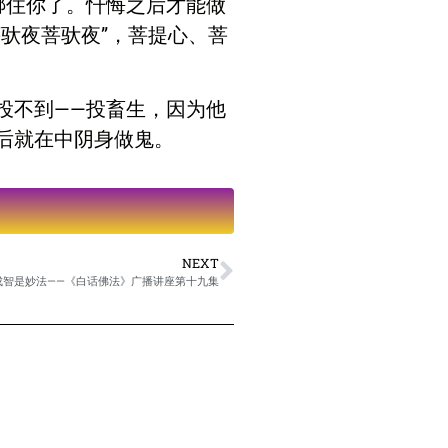
绑住你了。忏悔之后才能做
驮夜菩驮夜”，菩提心、菩
投不到——投畜生，因为他
后就在中阴身做鬼。
NEXT
成智是妙法——《白话佛法》广播讲座第十九集