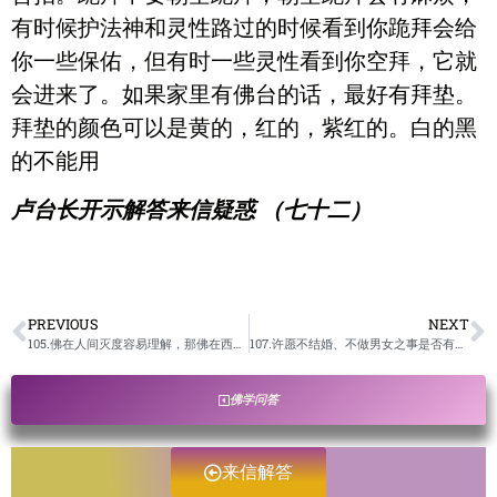
有时候护法神和灵性路过的时候看到你跪拜会给
你一些保佑，但有时一些灵性看到你空拜，它就
会进来了。如果家里有佛台的话，最好有拜垫。
拜垫的颜色可以是黄的，红的，紫红的。白的黑
的不能用
卢台长开示解答来信疑惑 （七十二）
PREVIOUS
NEXT
105.佛在人间灭度容易理解，那佛在西方极乐世界以灵魂的形式存在，怎样还会灭度呢？阿弥陀佛灭度以后去了哪里？是不是重新轮回？/卢台长开示解答来信疑惑
107.许愿不结婚、不做男女之事是否有功德？算不算许大愿？发愿日中一食是否有功德？算不算大愿？/卢台长开示解答来信疑惑
佛学问答
来信解答