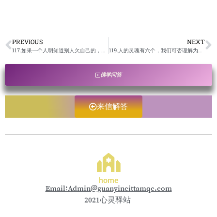
PREVIOUS
NEXT
117.如果一个人明知道别人欠自己的，但是他不想对方偿还了，这样会不会就积累成为福德功德了？如果不要对方还了，对方是否就不用受报了？/卢台长开示解答来信疑惑
119.人的灵魂有六个，我们可否理解为有一个主要的灵魂代表一个人在六道中和六道外的品位（或果位），其它五个是分布于其它道中，就像电话的分机一样？/卢台长开示解答来信疑惑
佛学问答
来信解答
home
Email:Admin@guanyincittamqc.com
2021心灵驿站