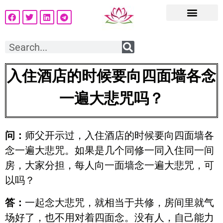
入住酒店的时候要向四面墙各念
一遍大悲咒吗？
问：
师父开示过，入住酒店的时候要向四面墙各
念一遍大悲咒。如果是几个同修一同入住同一间
房，大家分担，每人向一面墙念一遍大悲咒，可
以吗？
答：
一起念大悲咒，就相当于共修，房间里就气
场好了，也不用对着四面念。没有人，自己能力