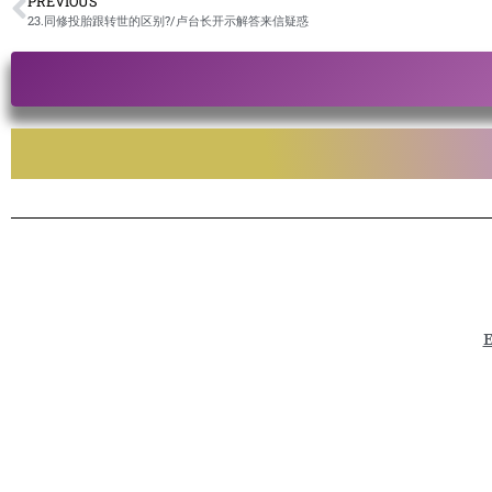
PREVIOUS
23.同修投胎跟转世的区别?/卢台长开示解答来信疑惑
E