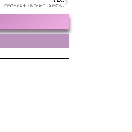
NEXT
25. 同修梦到一个穿着像是军服的人在追她，她逃掉后进到了办公室，打开门一看是个很肮脏的厕所，她想怎么西人的厕所这么肮脏，她就到另一个地方，看到那边的人都骑着黄色的自行车，她后来给她儿子买衣服，没找到合适的就醒了/卢台长开示解答来信疑惑