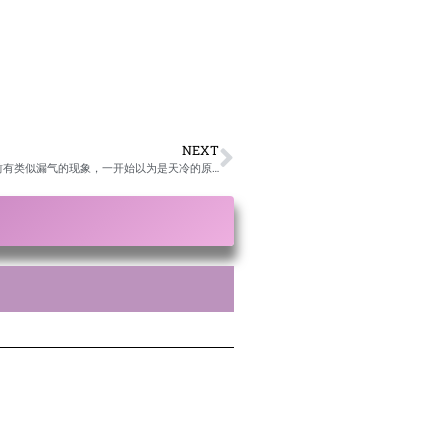
NEXT
4.这位同修说念经前跟男友常吵架，念经之后就不吵了。她男友以前有类似漏气的现象，一开始以为是天冷的原因，她想了解漏气是怎么回事？/卢台长开示解答来信疑惑