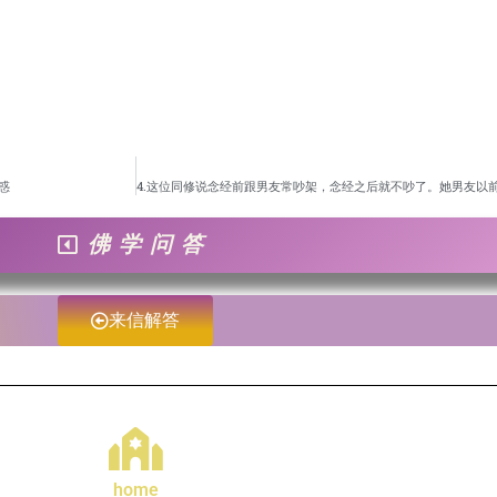
惑
佛学问答
来信解答
home