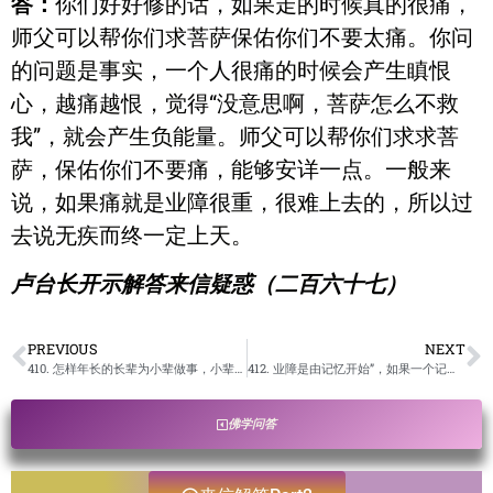
答：
你们好好修的话，如果走的时候真的很痛，
师父可以帮你们求菩萨保佑你们不要太痛。你问
的问题是事实，一个人很痛的时候会产生瞋恨
心，越痛越恨，觉得“没意思啊，菩萨怎么不救
我”，就会产生负能量。师父可以帮你们求求菩
萨，保佑你们不要痛，能够安详一点。一般来
说，如果痛就是业障很重，很难上去的，所以过
去说无疾而终一定上天。
卢台长开示解答来信疑惑（二百六十七）
PREVIOUS
NEXT
410. 怎样年长的长辈为小辈做事，小辈不会觉得消福了呢？ /卢台长开示解答来信疑惑
412. 业障是由记忆开始”，如果一个记性不好的人修佛是否比一个记性好的人更容易修得自性佛？ /卢台长开示解答来信疑惑
佛学问答