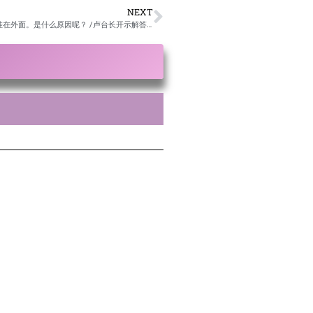
NEXT
436.男士挂观世音菩萨的挂坠可以挂在里面，防灾解难，女的可以挂在外面。是什么原因呢？ /卢台长开示解答来信疑惑