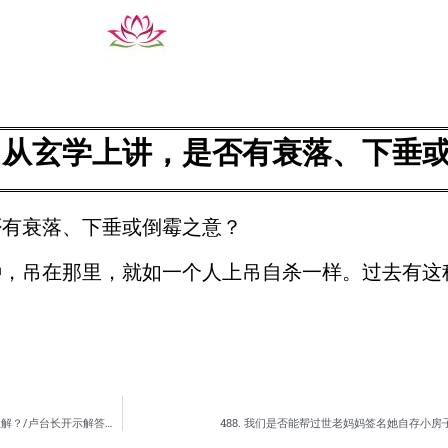
，从玄学上讲，是否有衰落、下垂
否有衰落、下垂或倒霉之意？
种，吊在那里，就如一个人上吊自杀一样。过去有这
486.似空非空即为空，似法非法即为法。福德生法法生性，本性佛性福德性。” 该怎么理解？/卢台长开示解答来信疑惑
488. 我们是否能帮过世老妈妈签名她自存小