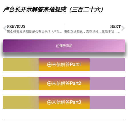
卢台长开示解答来信疑惑（三百二十六）
PREVIOUS
NEXT
565.投资股票期货是否有因果？ /卢台长开示解答来信疑惑
567.迷途归返，真空见性，皈依本我，照见如来，苦海是边，断取舍离，六根清净，持戒护本，本性自如，菩提花开。” 请师父验证是不是菩萨开示？ /卢台长开示解答来信疑惑
佛学问答
来信解答Part1
来信解答Part2
来信解答Part3