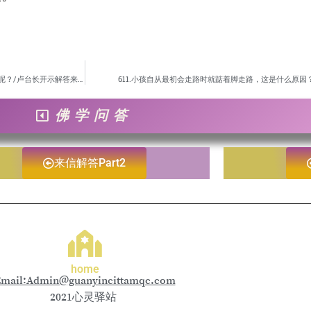
609. 灵魂什么时候进入阳间的胎体中，是在一个人怀孕的时候，还是在分娩的时候进入呢？/卢台长开示解答来信疑惑
611.小孩自从最初会走路时就踮着脚走路，这是什么原
佛学问答
来信解答Part2
home
mail:Admin@guanyincittamqc.com
2021心灵驿站