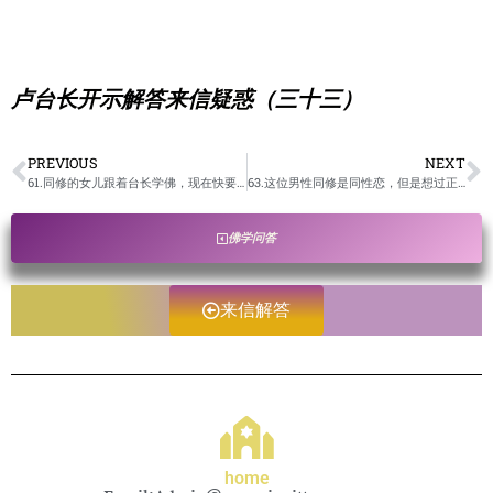
卢台长开示解答来信疑惑（三十三）
PREVIOUS
NEXT
61.同修的女儿跟着台长学佛，现在快要考研了，但是感觉她越学就越悲观厌世，说什么都是假的，空的，考研有什么用。希望台长用白话佛法来开导她，如何摆正学佛和生活之间的关系。人还要不要追求事业好，工作好，家庭好？/卢台长开示解答来信疑惑
63.这位男性同修是同性恋，但是想过正常人的生活，请问应该怎么念经？/ 卢台长开示解答来信疑惑
佛学问答
来信解答
home