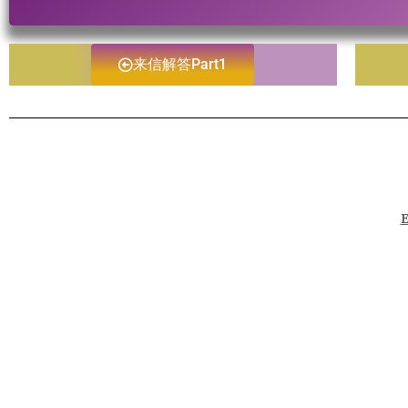
来信解答Part1
E