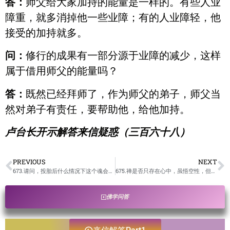
答：
师父给大家加持的能量是一样的。有些人业
障重，就多消掉他一些业障；有的人业障轻，他
接受的加持就多。
问：
修行的成果有一部分源于业障的减少，这样
属于借用师父的能量吗？
答：
既然已经拜师了，作为师父的弟子，师父当
然对弟子有责任，要帮助他，给他加持。
卢台长开示解答来信疑惑（三百六十八）
PREVIOUS
NEXT
673.请问，投胎后什么情况下这个魂会选择自己走掉？每个胎儿都有权力让自己胎死腹中吗？/卢台长开示解答来信疑惑
675.禅是否只存在心中，虽悟空性，但不是抛弃生活？禅是否也有境界的高低？/卢台长开示解答来信疑惑
佛学问答