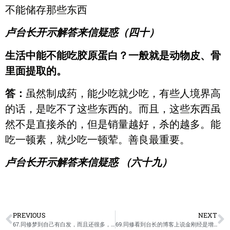
不能储存那些东西
卢台长开示解答来信疑惑（四十）
生活中能不能吃胶原蛋白？一般就是动物皮、骨
里面提取的。
答：
虽然制成药，能少吃就少吃，有些人境界高
的话，是吃不了这些东西的。而且，这些东西虽
然不是直接杀的，但是销量越好，杀的越多。能
吃一顿素，就少吃一顿荤。善良最重要。
卢台长开示解答来信疑惑 （六十九）
PREVIOUS
NEXT
67.同修梦到自己有白发，而且还很多，请问何解？/ 卢台长开示解答来信疑惑
69.同修看到台长的博客上说金刚经是增强阳气的，太厉害一般人受不了。他就试念了一遍，结果不到两个小时就和女朋友分手了，请问是不是受惩罚了？还有听说有些经文要在师父指点才能念，不然就犯了盗法罪，请问和这个有没有联系？/ 卢台长开示解答来信疑惑