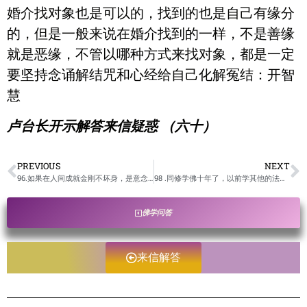
婚介找对象也是可以的，找到的也是自己有缘分
的，但是一般来说在婚介找到的一样，不是善缘
就是恶缘，不管以哪种方式来找对象，都是一定
要坚持念诵解结咒和心经给自己化解冤结：开智
慧
卢台长开示解答来信疑惑 （六十）
PREVIOUS
NEXT
96.如果在人间成就金刚不坏身，是意念动了才刀枪不入，还是一直都会刀枪不入？/ 卢台长开示解答来信疑惑
98 .同修学佛十年了，以前学其他的法门，打坐三天就看见黄蓝色右旋光环，后来通过道教的一些方法（类似刮痧之类的）帮人免费治病，这么多年也没有身体不好。自从接触了心灵法门，觉得这样做是不是会动因果？/ 卢台长开示解答来信疑惑
佛学问答
来信解答