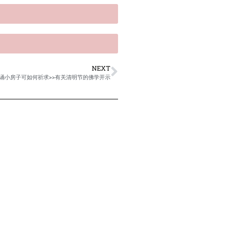
NEXT
念诵小房子可如何祈求>>有关清明节的佛学开示