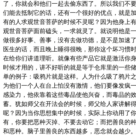
了，你就会和他们一起去偷东西了。所以我们不
们能去抵制它的话，还有一个很好的优点，就是
有的人求观世音菩萨的时候不灵呢？因为他身上
观世音菩萨面前磕头，一求就灵了。就说明他是
做很多好事、善事，没有去做功德，是不是加速
医生的话，而且晚上睡得很晚，那你这个坏习惯
在给你们讲道理听。就像有些产品它就是激活你
时候才用的，讲不好听的就是等于仓库里的一些
单的例子：吸鸦片就是这样。人为什么吸了鸦片
为他们一个人在台上怕没有激情，他们要像发疯
感染力，他依靠着这些毒品使他兴奋，而毒品的
蓄。犹如师父在开法会的时候，师父给人家讲解
呢？因为当你思想集中的时候，实际上你动用了
有，你要把恶种灭掉、不要去动它；而把善良的
和恶种。脑子里善良的东西越多，恶念就会越少