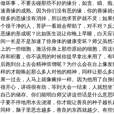
要做坏事，不要去碰那些不好的缘分，如贪、瞋、痴
加速善缘的成熟。因为你们没有恶的缘，你的善缘就
有很多的恶缘没有消掉，所以他求菩萨就不灵；如果
一个很干净的人，菩萨一看就会帮助了，对不对？反
了恶缘的形成呢？比如医生说让你晚上早睡，白天应
时间一长是不是加速了你身体的健康变坏？师父虽然
身上的一些细胞，激活你身上那些原始的细胞，而这
储存和积蓄，你不该用的时候你提早拿出来用了，有
之后跑到台上去会精神倍增呢？为什么会在台上像发
一样的才能唤起那么多人对他的精神，同样让那么多
效果一过去，人马上就像瘫掉一样。因为他用了自身
得很开心，讲得很有劲，等到大会一结束，人就想坐
你自己的储存。你们能明白师父讲这些话是什么意思
种子要不停地用水去浇灌，你才能让善良的种子越长
。同样，脑子里恶念越多，善良的东西就越少。有些