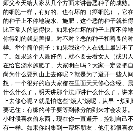
师父今天给大家从几个方面来讲善恶种子的成熟
的细胞一样，有好的、也有坏的（癌细胞），它
的种子上不停地浇水、施肥，这个恶的种子就长
比正常人的恶得快。如果你在坏的种子上面不停
你得到的就是善报。对不对？恶的种子和善良的
样。举个简单例子：如果我这个人在钱上最过不
了。如果这个人最好色，就不要去看女人（或男
在给它浇水施肥了。大家明白吗？大家一定要把
尚为什么要到山上去修呢？就是为了避开一些人间
想，一个很好的庙大家都在里面天天修心念经、
什么什么了，明天讲那个法师讲什么什么了，讲
上去修心呢？就是怕这些“烦人”烦呢，从早上烦
要记住：有缘的种子要等到缘分的到来才会发芽
小时候喜欢偷东西，现在你一直避开，控制自己
有一样。如果你纠集到一帮坏朋友，他们都很喜