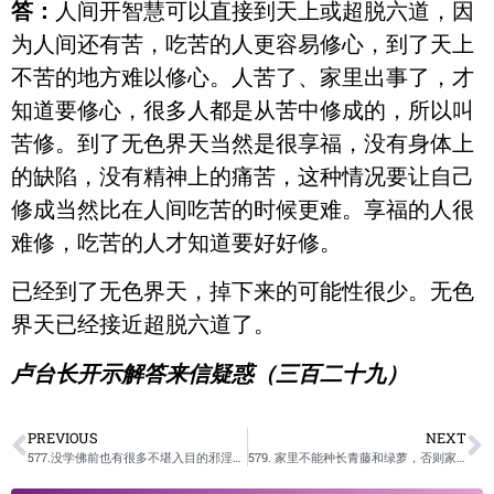
答：
人间开智慧可以直接到天上或超脱六道，因
为人间还有苦，吃苦的人更容易修心，到了天上
不苦的地方难以修心。人苦了、家里出事了，才
知道要修心，很多人都是从苦中修成的，所以叫
苦修。到了无色界天当然是很享福，没有身体上
的缺陷，没有精神上的痛苦，这种情况要让自己
修成当然比在人间吃苦的时候更难。享福的人很
难修，吃苦的人才知道要好好修。
已经到了无色界天，掉下来的可能性很少。无色
界天已经接近超脱六道了。
卢台长开示解答来信疑惑（三百二十九）
PREVIOUS
NEXT
577.没学佛前也有很多不堪入目的邪淫往事，虽然已许大量的礼佛大忏悔文，是否可以全部忏悔掉？ /卢台长开示解答来信疑惑
579. 家里不能种长青藤和绿萝，否则家里会有很多麻烦，理不清。会这样吗？/卢台长开示解答来信疑惑