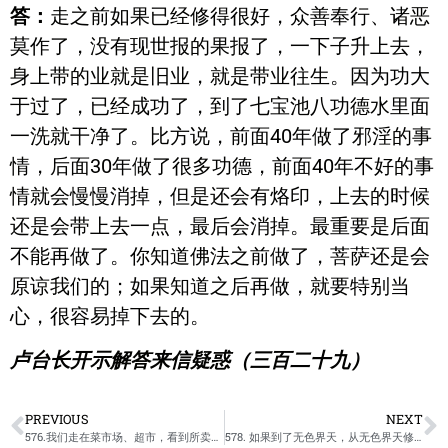
答：
走之前如果已经修得很好，众善奉行、诸恶
莫作了，没有现世报的果报了，一下子升上去，
身上带的业就是旧业，就是带业往生。因为功大
于过了，已经成功了，到了七宝池八功德水里面
一洗就干净了。比方说，前面40年做了邪淫的事
情，后面30年做了很多功德，前面40年不好的事
情就会慢慢消掉，但是还会有烙印，上去的时候
还是会带上去一点，最后会消掉。最重要是后面
不能再做了。你知道佛法之前做了，菩萨还是会
原谅我们的；如果知道之后再做，就要特别当
心，很容易掉下去的。
卢台长开示解答来信疑惑（三百二十九）
PREVIOUS
NEXT
576.我们走在菜市场、超市，看到所卖的猪肉、店里挂烧肉而起恶心，是否也会积下恶怨呢？/卢台长开示解答来信疑惑
578. 如果到了无色界天，从无色界天修出六道的比例高，还是在无色界天享完天福掉回下来的比例高？/卢台长开示解答来信疑惑